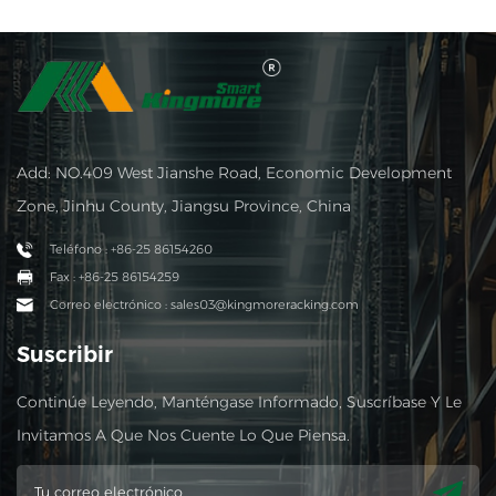
Add: NO.409 West Jianshe Road, Economic Development
Zone, Jinhu County, Jiangsu Province, China
Teléfono : +86-25 86154260
Fax : +86-25 86154259
Correo electrónico : sales03@kingmoreracking.com
Suscribir
Continúe Leyendo, Manténgase Informado, Suscríbase Y Le
Invitamos A Que Nos Cuente Lo Que Piensa.