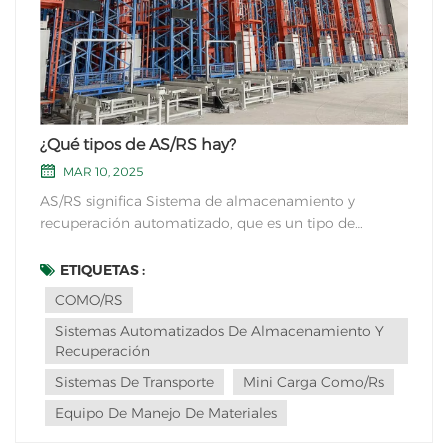
¿Qué tipos de AS/RS hay?
MAR 10, 2025
AS/RS significa Sistema de almacenamiento y
recuperación automatizado, que es un tipo de
sistema de manejo de materiales utilizado en
almacenes y centros de distribución para automatizar
ETIQUETAS :
el almacenamiento y la recuperación de los artículos.
COMO/RS
Hay varios tipos de sistemas AS/RS, que
Sistemas Automatizados De Almacenamiento Y
incluyen:Carga de l...
Recuperación
Sistemas De Transporte
Mini Carga Como/rs
Equipo De Manejo De Materiales