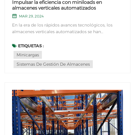
Impulsar la eficiencia con miniloads en
almacenes verticales automatizados
MAR 29, 2024
En la era de los rápidos avances tecnológicos, los
almacenes verticales automatizados se han
convertido en un punto de inflexión en el campo de
la logística y la gestión del almacenamiento. Entre las
ETIQUETAS :
muchas innovaciones, las miniloads han
Minicargas
revolucionado la forma en...
Sistemas De Gestión De Almacenes