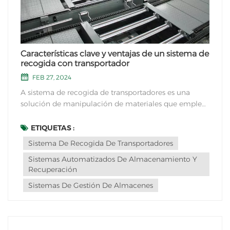
Características clave y ventajas de un sistema de
recogida con transportador
FEB 27, 2024
A sistema de recogida de transportadores es una
solución de manipulación de materiales que emplea
una red de transportadores para transportar artículos
o productos dentro de una instalación con el fin de
ETIQUETAS :
preparar o clasificar pedidos. A continuación se
Sistema De Recogida De Transportadores
detallan alg...
Sistemas Automatizados De Almacenamiento Y
Recuperación
Sistemas De Gestión De Almacenes