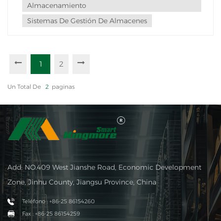
Almacenamiento
Sistemas De Gestión De Almacenes
1
2
Un Total De
2
Paginas
Add: NO.409 West Jianshe Road, Economic Development
Zone, Jinhu County, Jiangsu Province, China
Teléfono : +86-25 86154260
Fax : +86-25 86154259