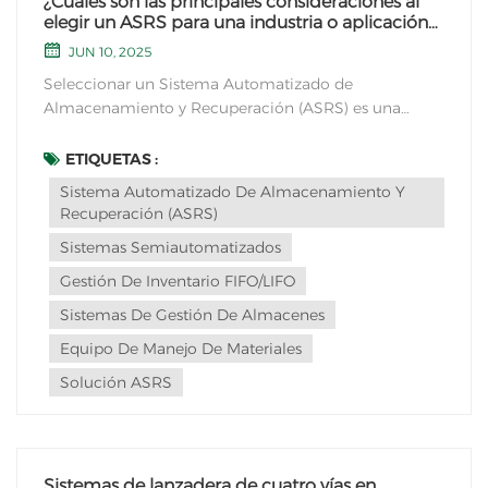
¿Cuáles son las principales consideraciones al
elegir un ASRS para una industria o aplicación
específica?
JUN 10, 2025
Seleccionar un Sistema Automatizado de
Almacenamiento y Recuperación (ASRS) es una
decisión crucial que debe adaptarse a los requisitos
específicos de su industria o aplicación. Varias
ETIQUETAS :
consideraciones clave pueden guiar este proceso de
Sistema Automatizado De Almacenamiento Y
selección:1. Espacio de almacenamiento y
Recuperación (ASRS)
configuraciónEvalúe las...
Sistemas Semiautomatizados
Gestión De Inventario FIFO/LIFO
Sistemas De Gestión De Almacenes
Equipo De Manejo De Materiales
Solución ASRS
Sistemas de lanzadera de cuatro vías en