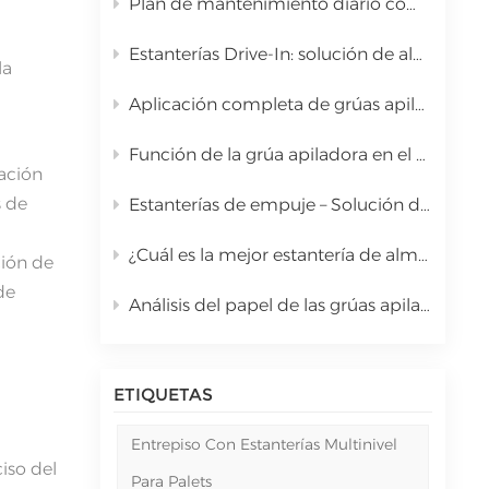
Plan de mantenimiento diario completo para la grúa apiladora del sistema automatizado de almacenamiento y recuperación
中文
Estanterías Drive-In: solución de almacenamiento de palets a granel de alta densidad.
la
русский
Aplicación completa de grúas apiladoras en sistemas automatizados de almacenamiento y recuperación (AS/RS)
Función de la grúa apiladora en el sistema automatizado de almacenamiento y recuperación (AS/RS) y análisis completo de costos.
ación
s de
Estanterías de empuje – Solución de almacenamiento de alta densidad con carros de gravedad
e
¿Cuál es la mejor estantería de almacenamiento de alta densidad para mercancías paletizadas a granel? | Estanterías de acceso directo Kingmore
ción de
de
Análisis del papel de las grúas apiladoras en los sistemas automatizados de almacenamiento y recuperación (AS/RS)
ETIQUETAS
Entrepiso Con Estanterías Multinivel
iso del
Para Palets