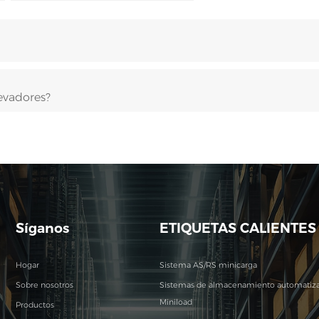
levadores?
Síganos
ETIQUETAS CALIENTES
Hogar
Sistema AS/RS minicarga
Sobre nosotros
Sistemas de almacenamiento automatiz
Miniload
Productos