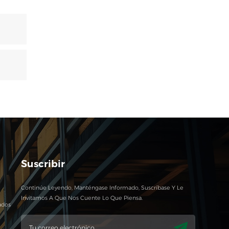
Suscribir
Continúe Leyendo, Manténgase Informado, Suscríbase Y Le
Invitamos A Que Nos Cuente Lo Que Piensa.
ados