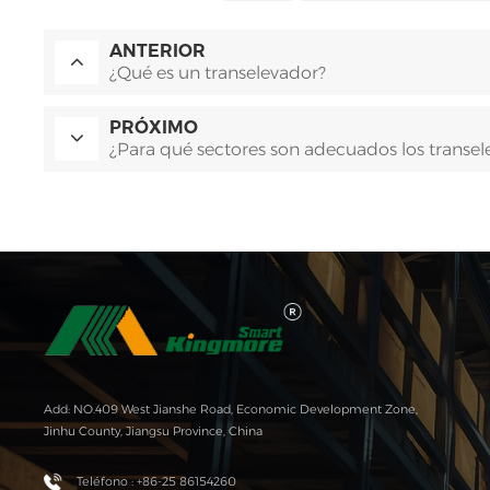
ANTERIOR
¿Qué es un transelevador?
PRÓXIMO
¿Para qué sectores son adecuados los transe
Add: NO.409 West Jianshe Road, Economic Development Zone,
Jinhu County, Jiangsu Province, China
Teléfono : +86-25 86154260