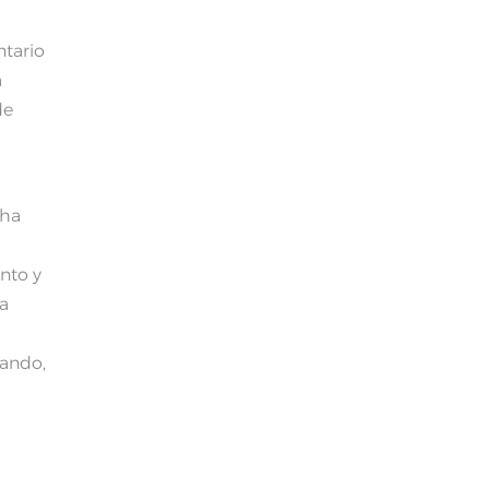
ntario
a
de
 ha
s
nto y
la
nando,