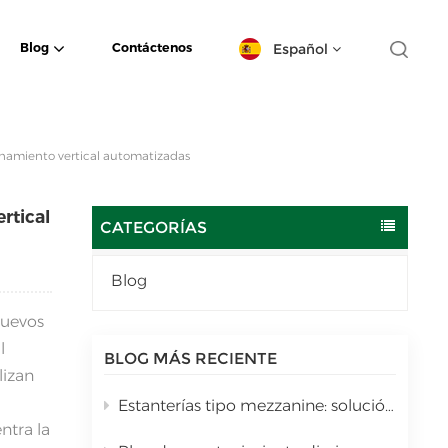
Español
Blog
Contáctenos
English
enamiento vertical automatizadas
español
rtical
日本語
CATEGORÍAS
한국의
Blog
Deutsch
nuevos
l
français
BLOG MÁS RECIENTE
lizan
العربية
Estanterías tipo mezzanine: solución de almacenamiento vertical multinivel para almacenes.
ntra la
português