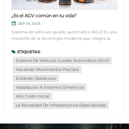
¿Es el AGV común en tu vida?
SEP 04, 2025
Sistema de vehículo guiado automático (AGV) Es una
maravilla de la tecnología moderna que integra la
automatización a la perfección en nuestra vida diaria.
Este sofisticado sistema utiliza tecnología de
ETIQUETAS :
vanguardia para transportar eficientemente
Sistema De Vehículo Guiado Automático (AGV)
mercancías y materiales en diversas industrias, sin ne...
Haciendo Movimientos Precisos
Evitando Obstáculos
Adaptación A Entornos Dinámicos
Alto Costo Inicial
La Necesidad De Infraestructura Especializada