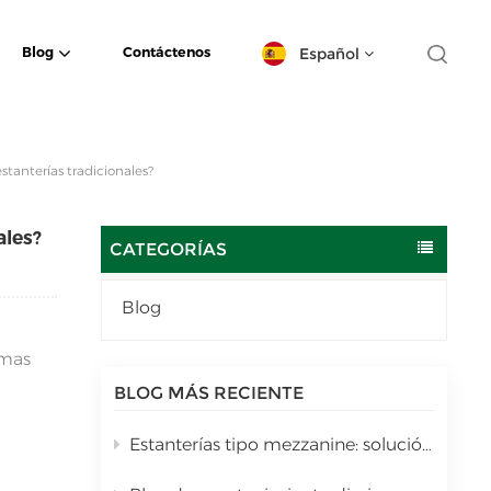
Español
Blog
Contáctenos
English
tanterías tradicionales?
español
ales?
日本語
CATEGORÍAS
한국의
Blog
Deutsch
emas
français
BLOG MÁS RECIENTE
العربية
Estanterías tipo mezzanine: solución de almacenamiento vertical multinivel para almacenes.
português