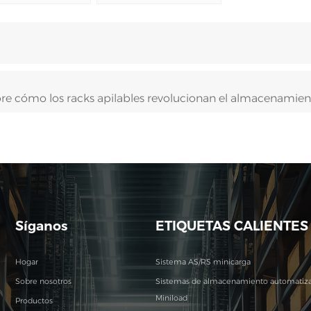
e cómo los racks apilables revolucionan el almacenamien
Síganos
ETIQUETAS CALIENTES
Hogar
Sistema AS/RS minicarga
Sobre nosotros
Sistemas de almacenamiento automatiz
Miniload
Productos