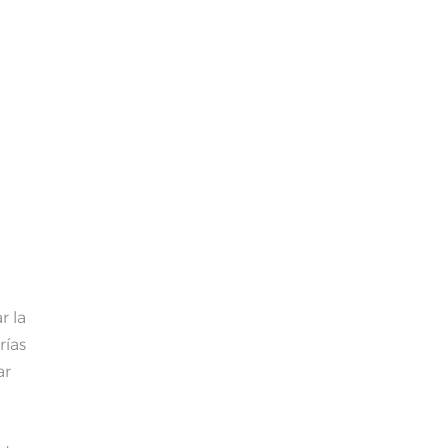
r la
rías
ar