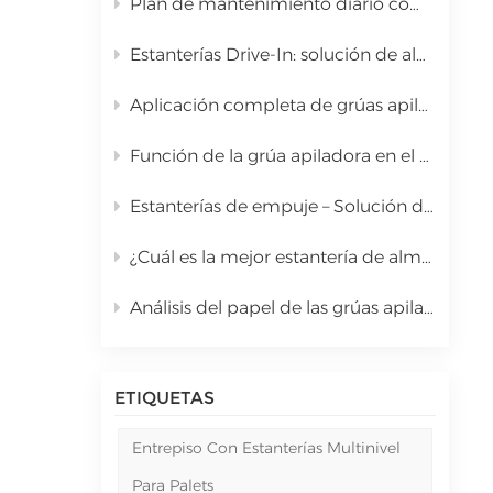
Plan de mantenimiento diario completo para la grúa apiladora del sistema automatizado de almacenamiento y recuperación
中文
Estanterías Drive-In: solución de almacenamiento de palets a granel de alta densidad.
русский
Aplicación completa de grúas apiladoras en sistemas automatizados de almacenamiento y recuperación (AS/RS)
Función de la grúa apiladora en el sistema automatizado de almacenamiento y recuperación (AS/RS) y análisis completo de costos.
Estanterías de empuje – Solución de almacenamiento de alta densidad con carros de gravedad
¿Cuál es la mejor estantería de almacenamiento de alta densidad para mercancías paletizadas a granel? | Estanterías de acceso directo Kingmore
Análisis del papel de las grúas apiladoras en los sistemas automatizados de almacenamiento y recuperación (AS/RS)
ETIQUETAS
Entrepiso Con Estanterías Multinivel
Para Palets