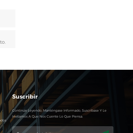
to.
Suscribir
Continúe Leyendo, Manténgase Informado, Suscríbase Y Le
Invitamos A Que Nos Cuente Lo Que Piensa.
ados