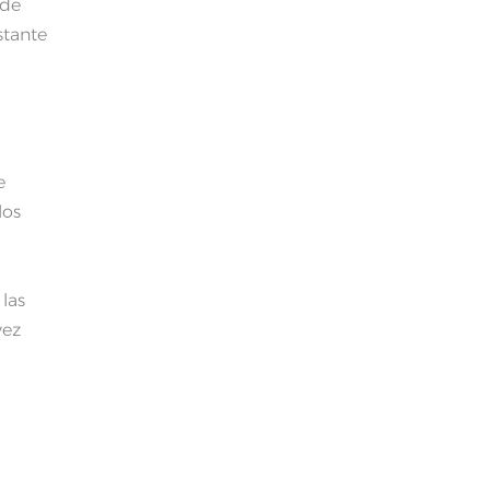
 de
stante
e
los
las
vez