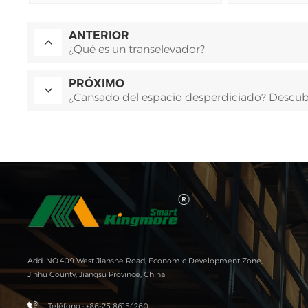
ANTERIOR
¿Qué es un transelevador?
PRÓXIMO
¿Cansado del espacio desperdiciado? Descubr
Add: NO.409 West Jianshe Road, Economic Development Zone,
Jinhu County, Jiangsu Province, China
Teléfono : +86-25 86154260