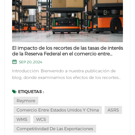
El impacto de los recortes de las tasas de interés
de la Reserva Federal en el comercio entre
Estados Unidos y China
SEP 20, 2024
Introducción: Bienvenido a nuestra publicación de
blog, donde examinamos los efectos de los recortes
de las tasas de interés de la Reserva Federal en el
comercio entre Estados Unidos y China. La Reserva
ETIQUETAS :
Federal, también conocida como Reserva Federal,
Reymore
desempeña un p...
Comercio Entre Estados Unidos Y China
ASRS
WMS
WCS
Competitividad De Las Exportaciones