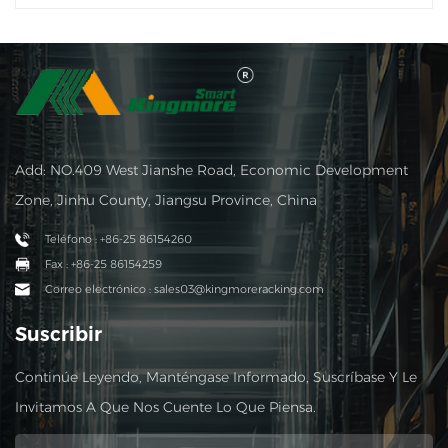
Add: NO.409 West Jianshe Road, Economic Development
Zone, Jinhu County, Jiangsu Province, China
Teléfono : +86-25 86154260
Fax : +86-25 86154259
Correo electrónico : sales03@kingmoreracking.com
Suscribir
Continúe Leyendo, Manténgase Informado, Suscríbase Y Le
Invitamos A Que Nos Cuente Lo Que Piensa.