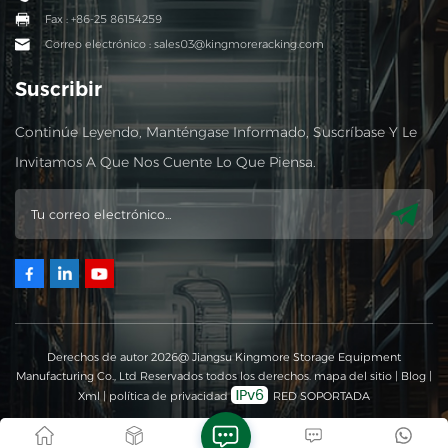
Fax : +86-25 86154259
Correo electrónico : sales03@kingmoreracking.com
Suscribir
Continúe Leyendo, Manténgase Informado, Suscríbase Y Le
Invitamos A Que Nos Cuente Lo Que Piensa.
Derechos de autor 2026@ Jiangsu Kingmore Storage Equipment
Manufacturing Co., Ltd Reservados todos los derechos.
mapa del sitio
|
Blog
|
Xml
|
política de privacidad
RED SOPORTADA