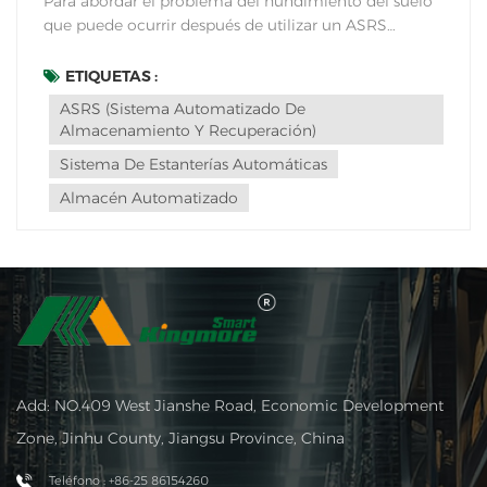
Para abordar el problema del hundimiento del suelo
que puede ocurrir después de utilizar un ASRS
(sistema automatizado de almacenamiento y
recuperación), considere las siguientes soluciones:1.
ETIQUETAS :
Evaluación estructuralRealice una evaluación
ASRS (Sistema Automatizado De
estructural exhaustiva del edificio o la zona donde se
Almacenamiento Y Recuperación)
instala...
Sistema De Estanterías Automáticas
Almacén Automatizado
Add: NO.409 West Jianshe Road, Economic Development
Zone, Jinhu County, Jiangsu Province, China
Teléfono : +86-25 86154260