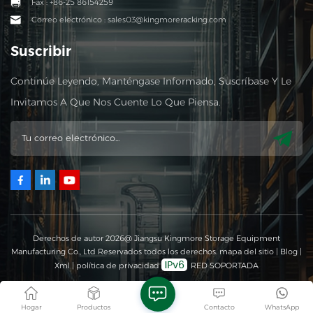
Fax : +86-25 86154259
Correo electrónico : sales03@kingmoreracking.com
Suscribir
Continúe Leyendo, Manténgase Informado, Suscríbase Y Le
Invitamos A Que Nos Cuente Lo Que Piensa.
Derechos de autor 2026@ Jiangsu Kingmore Storage Equipment
Manufacturing Co., Ltd Reservados todos los derechos.
mapa del sitio
|
Blog
|
Xml
|
política de privacidad
RED SOPORTADA
Hogar
Productos
Contacto
WhatsApp