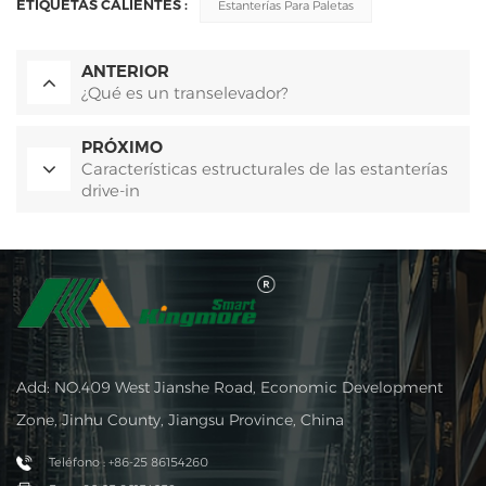
ETIQUETAS CALIENTES :
Estanterías Para Paletas
ANTERIOR
¿Qué es un transelevador?
PRÓXIMO
Características estructurales de las estanterías
drive-in
Add: NO.409 West Jianshe Road, Economic Development
Zone, Jinhu County, Jiangsu Province, China
Teléfono : +86-25 86154260