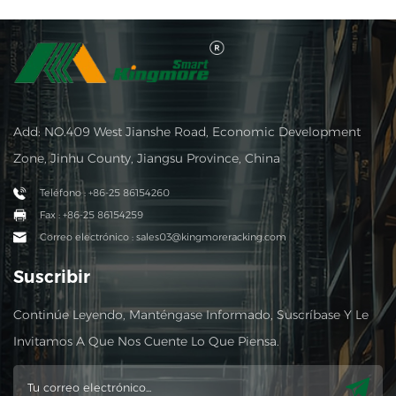
Add: NO.409 West Jianshe Road, Economic Development
Zone, Jinhu County, Jiangsu Province, China
Teléfono : +86-25 86154260
Fax : +86-25 86154259
Correo electrónico : sales03@kingmoreracking.com
Suscribir
Continúe Leyendo, Manténgase Informado, Suscríbase Y Le
Invitamos A Que Nos Cuente Lo Que Piensa.