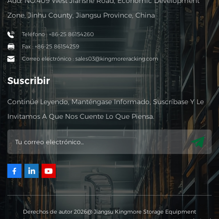
Add: NO.409 West Jianshe Road, Economic Development
Zone, Jinhu County, Jiangsu Province, China
Teléfono : +86-25 86154260
Fax : +86-25 86154259
Correo electrónico : sales03@kingmoreracking.com
Suscribir
Continúe Leyendo, Manténgase Informado, Suscríbase Y Le
Invitamos A Que Nos Cuente Lo Que Piensa.
Derechos de autor 2026@ Jiangsu Kingmore Storage Equipment