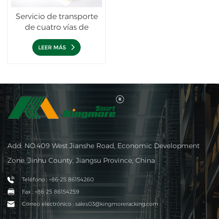
Servicio de transporte
de cuatro vías de
Kingmore
LEER MÁS
Add: NO.409 West Jianshe Road, Economic Development
Zone, Jinhu County, Jiangsu Province, China
Teléfono : +86-25 86154260
Fax : +86-25 86154259
Correo electrónico : sales03@kingmoreracking.com